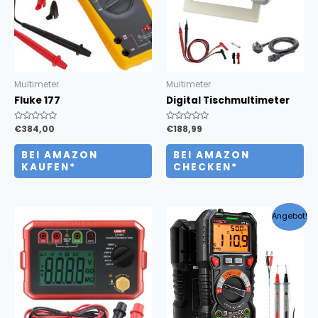
Multimeter
Multimeter
Fluke 177
Digital Tischmultimeter
Bewertet
€
384,00
Bewertet
€
188,99
mit
mit
0
0
von
von
BEI AMAZON
BEI AMAZON
5
5
KAUFEN*
CHECKEN*
Angebot!