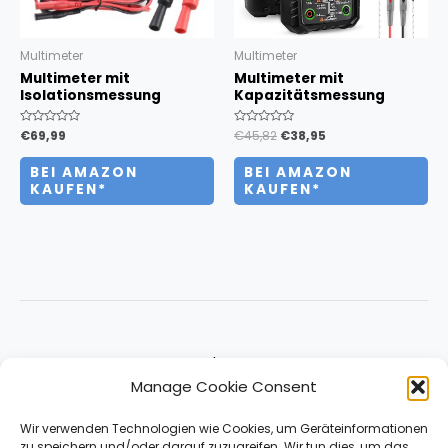
Multimeter
Multimeter
Multimeter mit
Multimeter mit
Isolationsmessung
Kapazitätsmessung
Bewertet
€
69,99
Bewertet
€
45,82
€
38,95
mit
mit
0
0
von
von
BEI AMAZON
BEI AMAZON
5
5
KAUFEN*
KAUFEN*
About
Manage Cookie Consent
Impressum & Contact
Datenschutz
Wir verwenden Technologien wie Cookies, um Geräteinformationen
zu speichern und/oder darauf zuzugreifen. Wir tun dies, um das