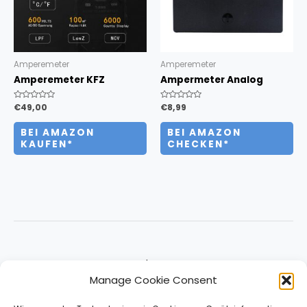
Amperemeter
Amperemeter
Amperemeter KFZ
Ampermeter Analog
Bewertet
€
49,00
Bewertet
€
8,99
mit
mit
0
0
von
von
BEI AMAZON
BEI AMAZON
5
5
KAUFEN*
CHECKEN*
About
Manage Cookie Consent
Impressum & Contact
Datenschutz