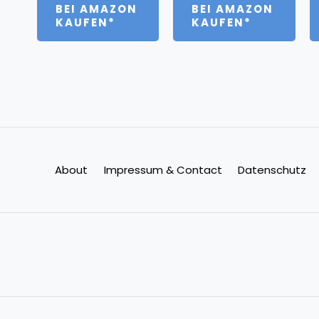
5
5
5
BEI AMAZON
BEI AMAZON
KAUFEN*
KAUFEN*
About
Impressum & Contact
Datenschutz