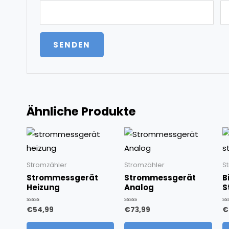
Ähnliche Produkte
Stromzähler
Stromzähler
S
Strommessgerät
Strommessgerät
B
Heizung
Analog
S
€
54,99
€
73,99
€
Bewertet
Bewertet
Be
mit
mit
mi
0
0
0
von
von
v