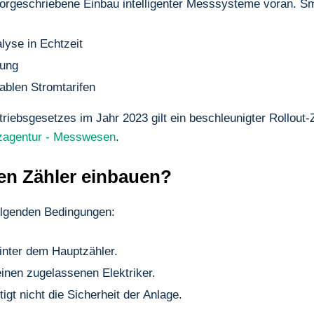
vorgeschriebene Einbau intelligenter Messsysteme voran. Sma
lyse in Echtzeit
sung
iablen Stromtarifen
riebsgesetzes im Jahr 2023 gilt ein beschleunigter Rollout-Z
zagentur - Messwesen
.
en Zähler einbauen?
folgenden Bedingungen:
hinter dem Hauptzähler.
einen zugelassenen Elektriker.
tigt nicht die Sicherheit der Anlage.