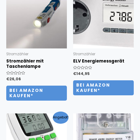
Stromzähler
Stromzähler
Stromzähler mit
ELV Energiemessgerät
Taschenlampe
Bewertet
€
144,95
mit
Bewertet
€
26,06
0
mit
von
BEI AMAZON
0
5
von
BEI AMAZON
KAUFEN*
5
KAUFEN*
Angebot!