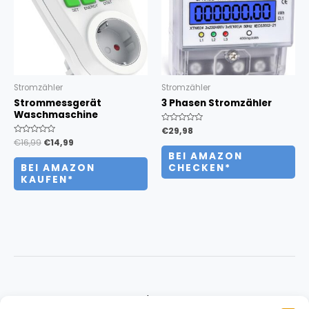
Stromzähler
Stromzähler
Strommessgerät
3 Phasen Stromzähler
Waschmaschine
Bewertet
€
29,98
mit
Bewertet
€
16,99
€
14,99
0
mit
von
BEI AMAZON
0
5
von
BEI AMAZON
CHECKEN*
5
KAUFEN*
About