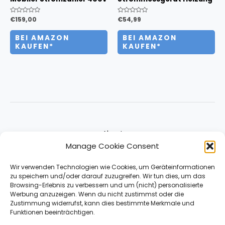
Bewertet
€
159,00
Bewertet
€
54,99
mit
mit
0
0
von
von
BEI AMAZON
BEI AMAZON
5
5
KAUFEN*
KAUFEN*
About
Manage Cookie Consent
Impressum & Contact
Datenschutz
Wir verwenden Technologien wie Cookies, um Geräteinformationen
zu speichern und/oder darauf zuzugreifen. Wir tun dies, um das
Browsing-Erlebnis zu verbessern und um (nicht) personalisierte
Werbung anzuzeigen. Wenn du nicht zustimmst oder die
Zustimmung widerrufst, kann dies bestimmte Merkmale und
Funktionen beeinträchtigen.