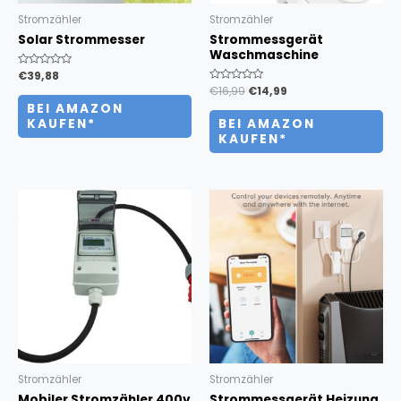
Stromzähler
Stromzähler
Solar Strommesser
Strommessgerät
Waschmaschine
Bewertet
€
39,88
mit
Bewertet
€
16,99
€
14,99
0
mit
von
BEI AMAZON
0
5
von
KAUFEN*
BEI AMAZON
5
KAUFEN*
Stromzähler
Stromzähler
Mobiler Stromzähler 400v
Strommessgerät Heizung