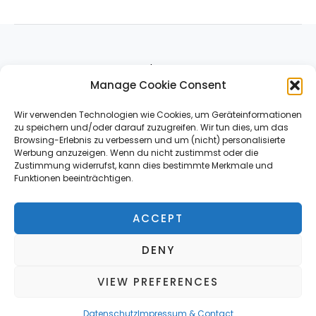
About
Manage Cookie Consent
Impressum & Contact
Datenschutz
Wir verwenden Technologien wie Cookies, um Geräteinformationen
zu speichern und/oder darauf zuzugreifen. Wir tun dies, um das
Browsing-Erlebnis zu verbessern und um (nicht) personalisierte
Werbung anzuzeigen. Wenn du nicht zustimmst oder die
Zustimmung widerrufst, kann dies bestimmte Merkmale und
Funktionen beeinträchtigen.
ACCEPT
*Affiliate Link
DENY
VIEW PREFERENCES
Copyright © 2026 Strommessgeräte | Powered by Strommessgeräte
Datenschutz
Impressum & Contact