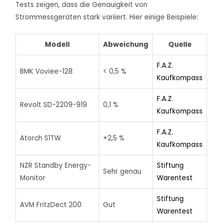
Tests zeigen, dass die Genauigkeit von
Strommessgeräten stark variiert. Hier einige Beispiele:
Modell
Abweichung
Quelle
F.A.Z.
BMK Voviee-128
< 0,5 %
Kaufkompass
F.A.Z.
Revolt SD-2209-919
0,1 %
Kaufkompass
F.A.Z.
Atorch S1TW
+2,5 %
Kaufkompass
NZR Standby Energy-
Stiftung
Sehr genau
Monitor
Warentest
Stiftung
AVM FritzDect 200
Gut
Warentest