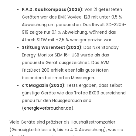
F.A.Z. Kaufkompass (2025)
: Von 21 getesteten
Geräten war das BMK Voviee-128 mit unter 0,5 %
Abweichung am genauesten. Das Revolt SD-2209-
919 zeigte nur 0,1 % Abweichung, während das
Atorch S1TW mit +2,5 % weniger präzise war.
Stiftung Warentest (2022)
: Das NZR Standby
Energy-Monitor SEM 16+ USB wurde als das
genaueste Gerät ausgezeichnet. Das AVM
FritzDect 200 erhielt ebenfalls gute Noten,
besonders bei smarten Messungen.
c’t Magazin (2022)
: Tests ergaben, dass selbst
günstige Geräte wie das Trotec BX09 ausreichend
genau für den Hausgebrauch sind
(
energieverbraucher.de
).
Viele Geräte sind präziser als Haushaltsstromzähler
(Genauigkeitsklasse A, bis zu 4 % Abweichung), was sie