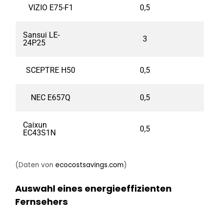
VIZIO E75-F1
0,5
Sansui LE-
3
24P25
SCEPTRE H50
0,5
NEC E657Q
0,5
Caixun
0,5
EC43S1N
(Daten von
ecocostsavings.com
)
Auswahl eines energieeffizienten
Fernsehers