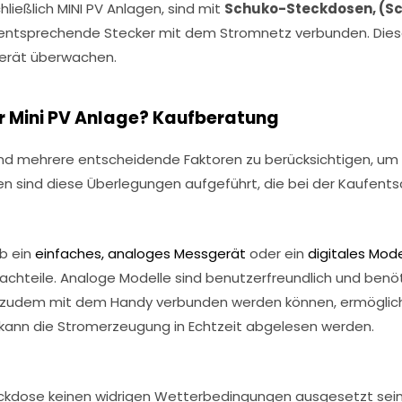
ließlich MINI PV Anlagen, sind mit
Schuko-Steckdosen, (S
entsprechende Stecker mit dem Stromnetz verbunden. Diese
erät überwachen.
 Mini PV Anlage? Kaufberatung
d mehrere entscheidende Faktoren zu berücksichtigen, um e
 sind diese Überlegungen aufgeführt, die bei der Kaufentsch
b ein
einfaches, analoges Messgerät
oder ein
digitales Mode
Nachteile. Analoge Modelle sind benutzerfreundlich und ben
e zudem mit dem Handy verbunden werden können, ermöglic
 kann die Stromerzeugung in Echtzeit abgelesen werden.
eckdose keinen widrigen Wetterbedingungen ausgesetzt sein 