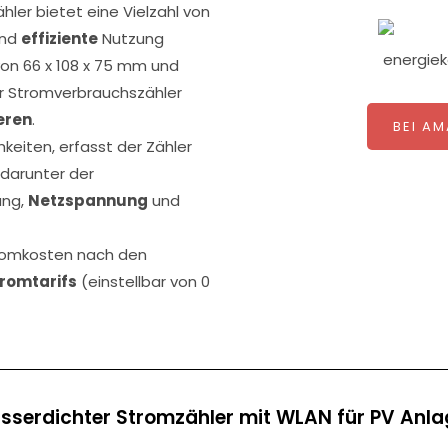
hler bietet eine Vielzahl von
nd
effiziente
Nutzung
on 66 x 108 x 75 mm und
er Stromverbrauchszähler
ieren
.
BEI A
hkeiten, erfasst der Zähler
 darunter der
ung,
Netzspannung
und
tromkosten nach den
tromtarifs
(einstellbar von 0
serdichter Stromzähler mit WLAN für PV Anl