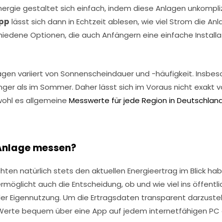
ergie gestaltet sich einfach, indem diese Anlagen unkompl
pp
lässt sich dann in Echtzeit ablesen, wie viel Strom die Anl
chiedene Optionen, die auch Anfängern eine einfache Insta
gen variiert von Sonnenscheindauer und -häufigkeit. Insbes
nger als im Sommer. Daher lässt sich im Voraus nicht exakt v
wohl es allgemeine
Messwerte für jede Region in Deutschlan
 Anlage messen?
en natürlich stets den aktuellen Energieertrag im Blick habe
ermöglicht auch die Entscheidung, ob und wie viel ins öffentli
 der Eigennutzung. Um die Ertragsdaten transparent darzustell
 Werte bequem über eine App auf jedem internetfähigen P