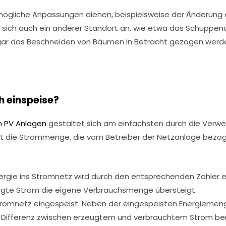
r mögliche Anpassungen dienen, beispielsweise der Änderung
et sich auch ein anderer Standort an, wie etwa das Schuppe
ar das Beschneiden von Bäumen in Betracht gezogen werde
ch einspeise?
m PV Anlagen
gestaltet sich am einfachsten durch die Verw
st die Strommenge, die vom Betreiber der Netzanlage bezoge
rgie ins Stromnetz wird durch den entsprechenden Zähler erm
ugte Strom die eigene Verbrauchsmenge übersteigt.
Stromnetz eingespeist. Neben der eingespeisten Energiemen
 Differenz zwischen erzeugtem und verbrauchtem Strom ber