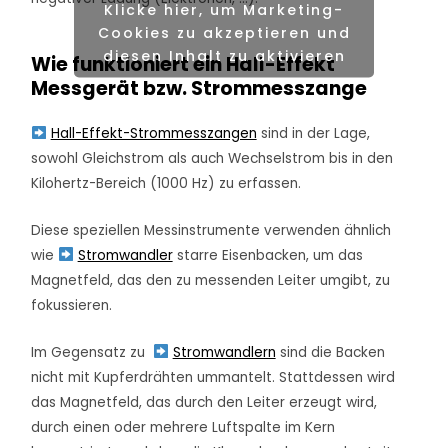
Klicke hier, um Marketing-
Cookies zu akzeptieren und
diesen Inhalt zu aktivieren
Wie funktioniert ein Hall-Effekt
Messgerät bzw. Strommesszange
Hall-Effekt-Strommesszangen
sind in der Lage,
sowohl Gleichstrom als auch Wechselstrom bis in den
Kilohertz-Bereich (1000 Hz) zu erfassen.
Diese speziellen Messinstrumente verwenden ähnlich
wie
Stromwandler
starre Eisenbacken, um das
Magnetfeld, das den zu messenden Leiter umgibt, zu
fokussieren.
Im Gegensatz zu
Stromwandlern
sind die Backen
nicht mit Kupferdrähten ummantelt. Stattdessen wird
das Magnetfeld, das durch den Leiter erzeugt wird,
durch einen oder mehrere Luftspalte im Kern